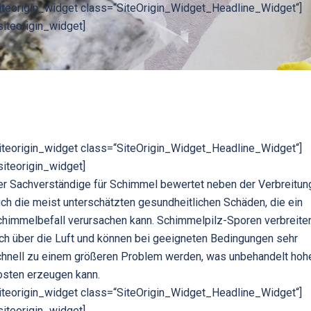
iteorigin_widget class=“SiteOrigin_Widget_Headline_Widget“]
siteorigin_widget]
iteorigin_widget class=“SiteOrigin_Widget_Headline_Widget“]
siteorigin_widget]
r Sachverständige für Schimmel bewertet neben der Verbreitun
ch die meist unterschätzten gesundheitlichen Schäden, die ein
himmelbefall verursachen kann. Schimmelpilz-Sporen verbreite
ch über die Luft und können bei geeigneten Bedingungen sehr
chnell zu einem größeren Problem werden, was unbehandelt hoh
osten erzeugen kann.
iteorigin_widget class=“SiteOrigin_Widget_Headline_Widget“]
siteorigin_widget]