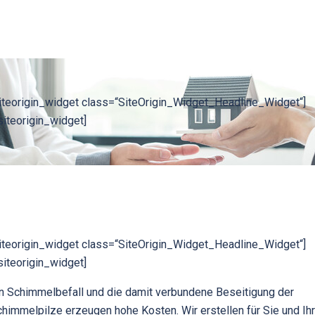
iteorigin_widget class=“SiteOrigin_Widget_Headline_Widget“]
siteorigin_widget]
iteorigin_widget class=“SiteOrigin_Widget_Headline_Widget“]
siteorigin_widget]
n Schimmelbefall und die damit verbundene Beseitigung der
himmelpilze erzeugen hohe Kosten. Wir erstellen für Sie und Ih