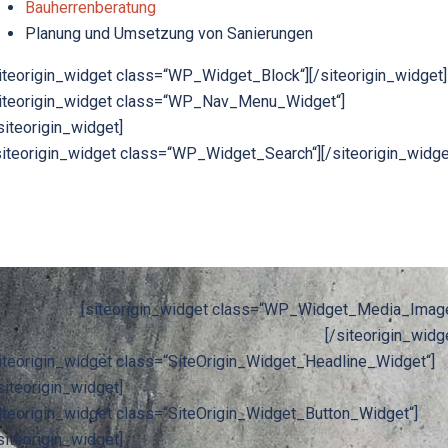
Bauherrenberatung
Planung und Umsetzung von Sanierungen
siteorigin_widget class=“WP_Widget_Block“]
[/siteorigin_widget]
siteorigin_widget class=“WP_Nav_Menu_Widget“]
siteorigin_widget]
siteorigin_widget class=“WP_Widget_Search“]
[/siteorigin_widge
[siteorigin_widget class=“WP_Widget_Media_Image
[/siteorigin_widg
iteorigin_widget class=“SiteOrigin_Widget_Headline_Widget“]
siteorigin_widget]
iteorigin_widget class=“SiteOrigin_Widget_Button_Widget“]
siteorigin_widget]