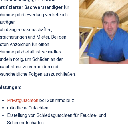
ertifizierter Sachverständiger
für
himmelpilzbewertung vertrete ich
uträger,
ohnbaugenossenschaften,
rsicherungen und Mieter. Bei den
sten Anzeichen für einen
himmelpilzbefall ist schnelles
ndeln nötig, um Schäden an der
ausubstanz zu vermeiden und
sundheitliche Folgen auszuschließen.
eistungen:
Privatgutachten
bei Schimmelpilz
mündliche Gutachten
Erstellung von Schiedsgutachten für Feuchte- und
Schimmelschäden