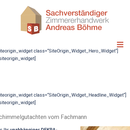
Zum
Inhalt
springen
iteorigin_widget class=“SiteOrigin_Widget_Hero_Widget“]
siteorigin_widget]
iteorigin_widget class=“SiteOrigin_Widget_Headline_Widget“]
siteorigin_widget]
chimmelgutachten vom Fachmann
s Ihr
unabhängiger DEKRA-