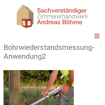
Zum
Inhalt
springen
Bohrwiederstandsmessung-
Anwendung2