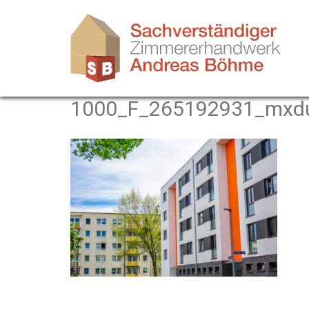
Zum
Inhalt
springen
1000_F_265192931_mxd