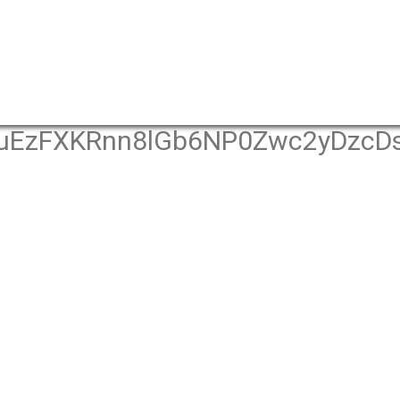
uEzFXKRnn8lGb6NP0Zwc2yDzcD